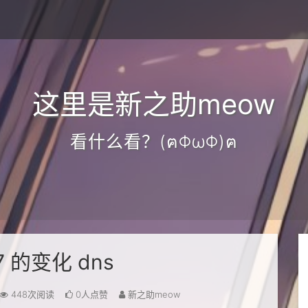
这里是新之助meow
看什么看？(ฅΦωΦ)ฅ
s7 的变化 dns
448次阅读
0人点赞
新之助meow