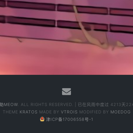
助MEOW
. ALL RIGHTS RESERVED. | 已在风雨中度过
4213天2
THEME
KRATOS
MADE BY
VTROIS
MODIFIED BY
MOEDOG
津ICP备17006558号-1