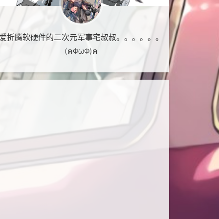
爱折腾软硬件的二次元军事宅叔叔。。。。。。
(ฅΦωΦ)ฅ