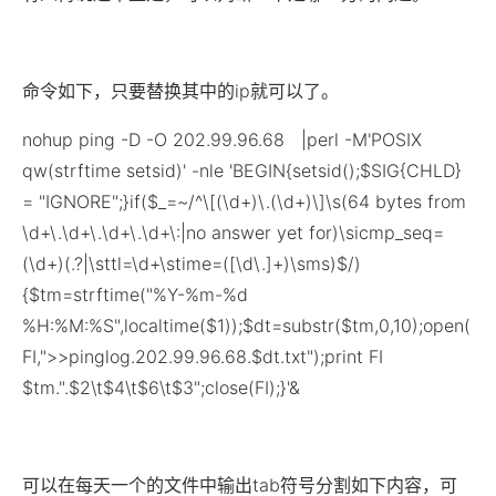
命令如下，只要替换其中的ip就可以了。
nohup ping -D -O 202.99.96.68 |perl -M'POSIX
qw(strftime setsid)' -nle 'BEGIN{setsid();$SIG{CHLD}
= "IGNORE";}if($_=~/^\[(\d+)\.(\d+)\]\s(64 bytes from
\d+\.\d+\.\d+\.\d+\:|no answer yet for)\sicmp_seq=
(\d+)(.?|\sttl=\d+\stime=([\d\.]+)\sms)$/)
{$tm=strftime("%Y-%m-%d
%H:%M:%S",localtime($1));$dt=substr($tm,0,10);open(
FI,">>pinglog.202.99.96.68.$dt.txt");print FI
$tm.".$2\t$4\t$6\t$3";close(FI);}'&
可以在每天一个的文件中输出tab符号分割如下内容，可