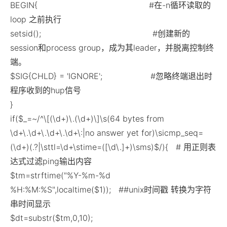
BEGIN{ #在-n循环读取的
loop 之前执行
setsid(); #创建新的
session和process group，成为其leader，并脱离控制终
端。
$SIG{CHLD} = 'IGNORE'; #忽略终端退出时
程序收到的hup信号
}
if($_=~/^\[(\d+)\.(\d+)\]\s(64 bytes from
\d+\.\d+\.\d+\.\d+\:|no answer yet for)\sicmp_seq=
(\d+)(.?|\sttl=\d+\stime=([\d\.]+)\sms)$/){ # 用正则表
达式过滤ping输出内容
$tm=strftime("%Y-%m-%d
%H:%M:%S",localtime($1)); ##unix时间戳 转换为字符
串时间显示
$dt=substr($tm,0,10);