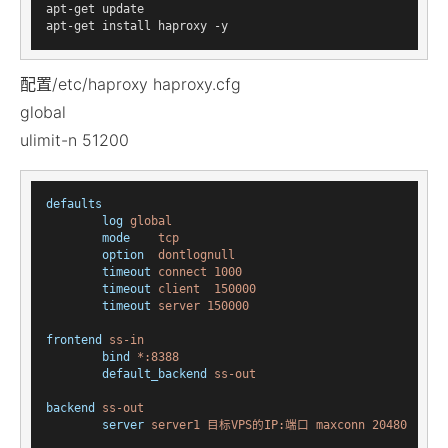
apt-get update

配置/etc/haproxy haproxy.cfg
global
ulimit-n 51200
defaults
log
global
mode
tcp
option
dontlognull
timeout
connect 1000
timeout
client  150000
timeout
server 150000
frontend
ss-in
bind
*:8388
default_backend
ss-out
backend
ss-out
server
server1 目标VPS的IP:端口 maxconn 20480