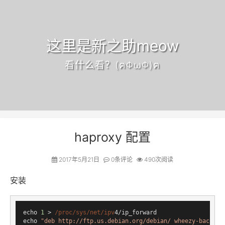
这里是新之助meow
看什么看？(ฅΦωΦ)ฅ
haproxy 配置
2017年5月21日
0
条评论
490次阅读
安装
echo 
1
 > 
/proc/sys
/net/ipv
4/ip_forward

echo 
"deb http://ftp.us.debian.org/debian/ wheezy-backpor