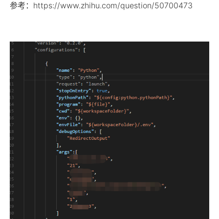
参考：https://www.zhihu.com/question/50700473