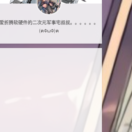
爱折腾软硬件的二次元军事宅叔叔。。。。。。
(ฅΦωΦ)ฅ