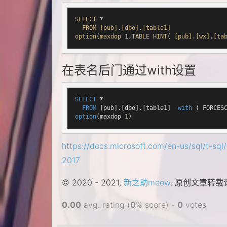
SELECT
 *

FROM
[pub]
.
[dbo]
.
[table1]
option
(
maxdop
 1,
TABLE
HINT
( 
[pub]
.
[wx]
.
[ta
在表名后门通过with设置
SELECT
 *

FROM
 [pub].[dbo].[table1]  
with
option
(maxdop 
1
)
https://docs.microsoft.com/en-us/sql/t-sql
2017
© 2020 - 2021,
新之助meow
. 原创文章转载
0.00
avg. rating (
0
% score) -
0
votes