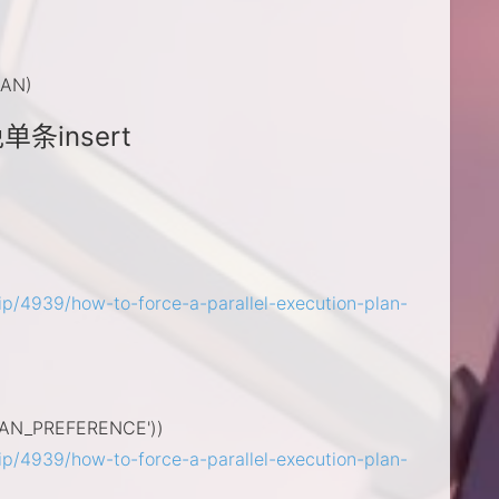
CAN)
条insert
ip/4939/how-to-force-a-parallel-execution-plan-
AN_PREFERENCE'))
ip/4939/how-to-force-a-parallel-execution-plan-