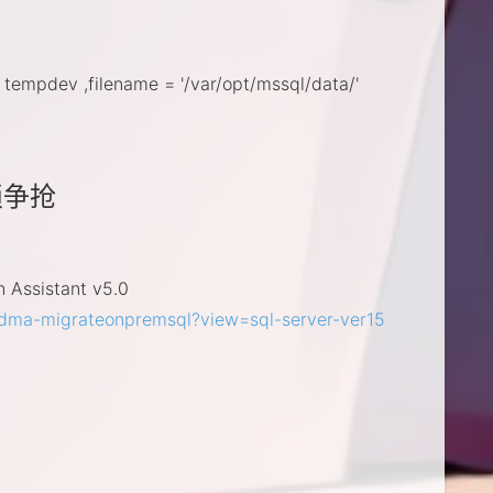
tempdev ,filename = '/var/opt/mssql/data/'
锁争抢
ssistant v5.0
/dma-migrateonpremsql?view=sql-server-ver15