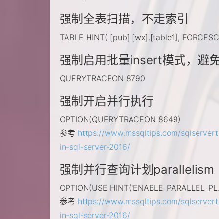
强制全表扫描，不走索引
TABLE HINT( [pub].[wx].[table1], FORCES
强制启用批量insert模式，避免单
QUERYTRACEON 8790
强制开启并行执行
OPTION(QUERYTRACEON 8649)
参考
https://www.mssqltips.com/sqlservert
in-sql-server-2016/
强制并行查询计划parallelism
OPTION(USE HINT('ENABLE_PARALLEL_PL
参考
https://www.mssqltips.com/sqlservert
in-sql-server-2016/