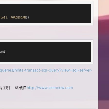
ble1]
, 
FORCESCAN
))
/queries/hints-transact-sql-query?view=sql-server-
请注明： 转载自
http://www.xinmeow.com