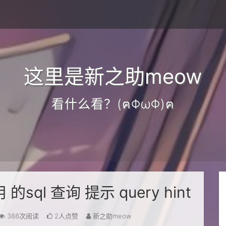
这里是新之助meow
看什么看？(ฅΦωΦ)ฅ
实用 的sql 查询 提示 query hint
388次阅读
2人点赞
新之助meow