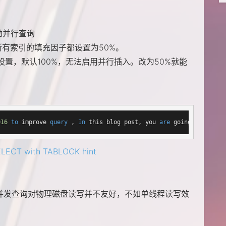
动并行查询
表的所有索引的填充因子都设置为50%。
置，默认100%，无法启用并行插入。改为50%就能
016
to
 improve 
query
 , 
In
 this blog post, you 
are
 going 
to
 see s
SELECT with TABLOCK hint
启并发查询对物理磁盘读写并不友好，不如单线程读写效