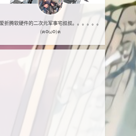
爱折腾软硬件的二次元军事宅叔叔。。。。。。
(ฅΦωΦ)ฅ