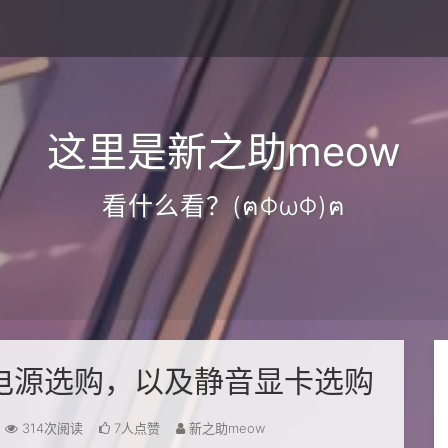
这里是新之助meow
看什么看？(ฅΦωΦ)ฅ
电源选购，以及静音显卡选购
314次阅读
7人点赞
新之助meow