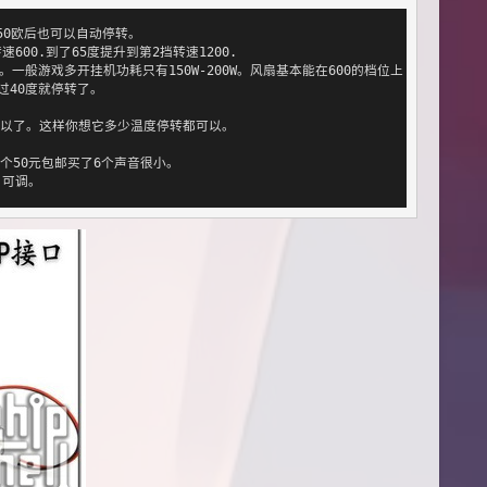
50欧后也可以自动停转。

0.到了65度提升到第2挡转速1200.

一般游戏多开挂机功耗只有150W-200W。风扇基本能在600的档位上

40度就停转了。

以了。这样你想它多少温度停转都可以。

50元包邮买了6个声音很小。
