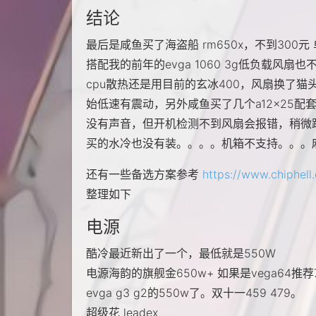
结论
最后是咸鱼买了海盗船 rm650x，不到30
搭配我的前年的evga 1060 3g低负载风扇也
cpu散热还是用目前的玄冰400，风扇换了猫头鹰 n
始低速有震动，另外咸鱼买了几个a12x25配
没有声音，但开机检测不到风扇会报错，稍微跳
买的水冷也没有装。。。。机箱不支持。。。
还有一些备选方案参考
https://www.chiphell
整理如下
电源
酷冷最近新出了一个，最低就是550W
电源海韵的旗舰金650w+ 如果是vega64推荐7
evga g3 g2的550w了。双十一459 479。
超级花 leadex