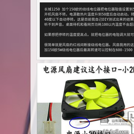
长城1250 加个150欧的绕线电位器把电位器阻值设置到
开机风扇不转。电源散热片温度升到50度后自动启动。转速60
40度以下自动停转。这是目前我自己DIY测试出来的结果。
听不到声音。桌面待机和看网页功耗100以内温度不会超过
如果想把停转的温度提高点。就把电位器的电阻调大就可
很简单就是风扇的红线间断接绕线电位器。风扇我用的这个