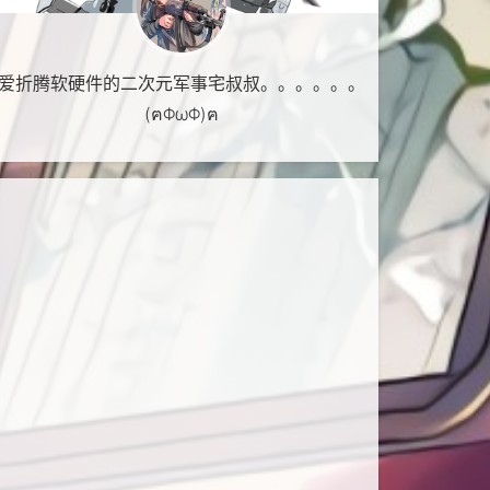
爱折腾软硬件的二次元军事宅叔叔。。。。。。
(ฅΦωΦ)ฅ
PackageId: sqlncli.msi, ErrorType: WindowsInstaller, ErrorCode: 
ver 2012 Native Client : 此 Windows Installer 包有问题。无法运行完
ncli.msi, package: Microsoft SQL Server 2012 Native Client