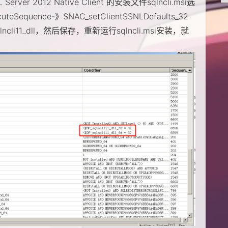
er 2012 Native Client 的安装文件sqlncli.msi选
teSequence-》SNAC_setClientSSNLDefaults_32
qlncli11_dll，然后保存，重新运行sqlncli.msi安装，就