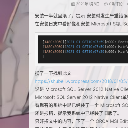
2021年1月8日
0
条评论
安装一半就回滚了，提示 安装时发生严重错误 (0x
在安装日志中看好像和安装 Microsoft SQL Serve
[
1A8C:2C60
][
2021-01-08T10:07:59
]e000: Boot
[
1A8C:2C60
][
2021-01-08T10:07:59
]i000: Mai
[
1A8C:2C60
][
2021-01-08T10:07:59
]e000: Mai
[
搜了一下找到此文
https://shubell.wordpress.com/2018/01/05/i
说是 Microsoft SQL Server 2012 N
Microsoft SQL Server 2012 Nativ
看现有的系统中是已经装了一个 Microsoft SQL S
还是报错，提示我系统中已经装了旧版了。
只好按文中的内容，下了一个 ORCA MSI Edit