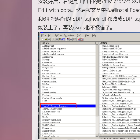
安装好后，右键点击刚下的哪个Microsoft SQL Serv
Edit with ocra。然后按文章中找到InstallExecu
和64 把两行的 $DP_sqlncli_dll都改成$DP_s
能装上了，再装ssms也不报错了。