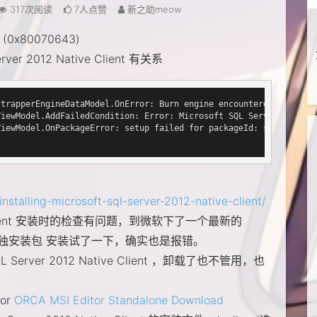
317次阅读
7人点赞
新之助meow
80070643)
r 2012 Native Client 有关系
strapperEngineDataModel.OnError: Burn engine encountered error. 
nViewModel.AddFailedCondition: Error: Microsoft SQL Ser
nViewModel.OnPackageError: setup failed for packageId: sql
nstalling-microsoft-sql-server-2012-native-client/
ative Client 安装时的检查有问题，到微软下了一个最新的
e Client单独安装包 安装试了一下，确实也是报错。
erver 2012 Native Client ，卸载了也不管用，也
or
ORCA MSI Editor Standalone Download