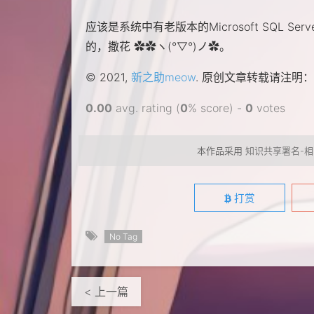
应该是系统中有老版本的Microsoft SQL Serve
的，撒花 ✿✿ヽ(°▽°)ノ✿。
© 2021,
新之助meow
. 原创文章转载请注明：
0.00
avg. rating (
0
% score) -
0
votes
本作品采用
知识共享署名-相
打赏
No Tag
< 上一篇