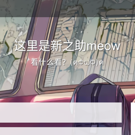
这里是新之助meow
看什么看？(ฅΦωΦ)ฅ