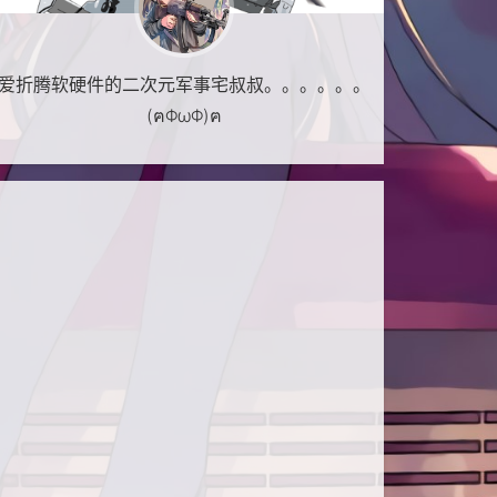
爱折腾软硬件的二次元军事宅叔叔。。。。。。
(ฅΦωΦ)ฅ