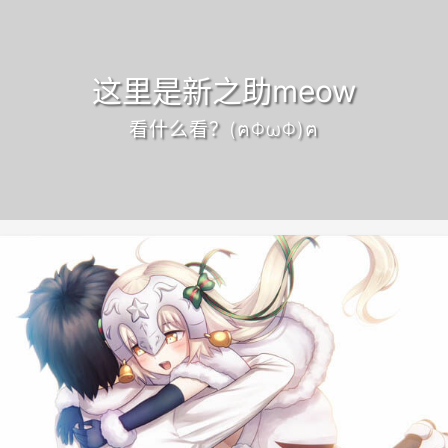
这里是新之助meow
看什么看？(ฅΦωΦ)ฅ