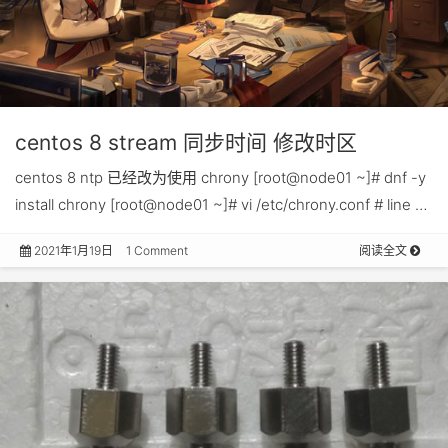
centos 8 stream 同步时间 修改时区
centos 8 ntp 已经改为使用 chrony [root@node01 ~]# dnf -y
install chrony [root@node01 ~]# vi /etc/chrony.conf # line …
2021年1月19日
1 Comment
阅读全文