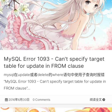
MySQL Error 1093 - Can't specify target
table for update in FROM clause
mysql在update或者delete的where语句中使用子查询时报错
“MySQL Error 1093 - Can't specify target table for update in
FROM clause”…
2016年6月30日
0 Comments
阅读全文