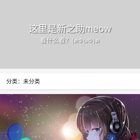
这里是新之助meow
看什么看？(ฅΦωΦ)ฅ
分类：未分类