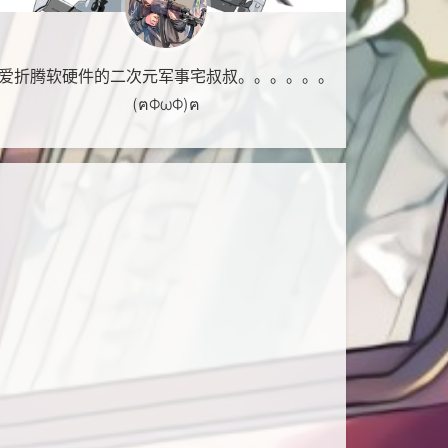
爱折腾软硬件的二次元军事宅叔叔。。。。。。
(ฅΦωΦ)ฅ