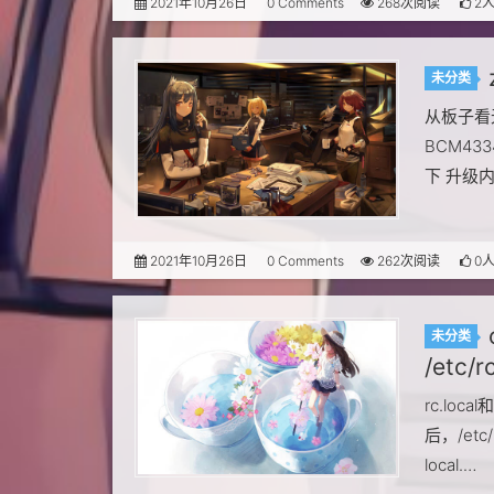
2021年10月26日
0 Comments
268次阅读
2
未分类
从板子看
BCM433
下 升级
2021年10月26日
0 Comments
262次阅读
0
未分类
/etc/r
rc.loca
后，/etc/
local.…