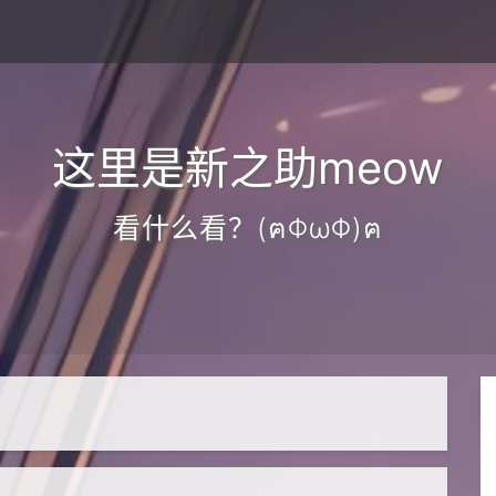
这里是新之助meow
看什么看？(ฅΦωΦ)ฅ