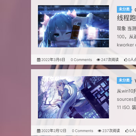
未分类
线程跑
现象 当测
100，从
kworke
2022年3月6日
0 Comments
247次阅读
0人
未分类
从win1
sources
11 ISO.
2022年2月12日
0 Comments
237次阅读
0人