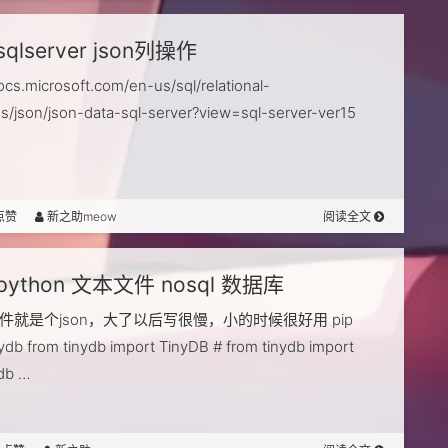
sqlserver json列操作
ocs.microsoft.com/en-us/sql/relational-
s/json/json-data-sql-server?view=sql-server-ver15
点赞
新之助meow
阅读全文
python 文本文件 nosql 数据库
b 文件就是个json，大了以后写很慢，小的时候很好用 pip
inydb from tinydb import TinyDB # from tinydb import
db …