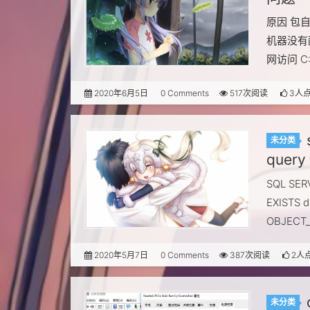
原因 包自带
机器没有配
网访问 C:\
2020年6月5日
0 Comments
517次阅读
3人
未分类
query 
SQL SE
EXISTS 
OBJECT_
2020年5月7日
0 Comments
387次阅读
2人
未分类