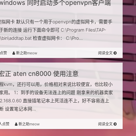
windows 同时启动多个openvpn客户端
虚拟网卡 默认只有一个用于openvpn的虚拟网卡，需要手
的连接 运行下面命令即可 C:\Program Files\TAP-
\bin\addtap.bat 检查虚拟网卡： C:\Pro…
人点赞
新之助meow
阅读全文
宏正 aten cn8000 使用注意
程kvm，还行可以用，价格相对来说比较便宜，也比较小
家用。 1：到手的设备无法连上的问题 刚拿来的机器卖家
192.168.0.60 直接插笔记本上死活连不上，好不容易连上
断 设置笔记本网…
2人点赞
新之助meow
阅读全文