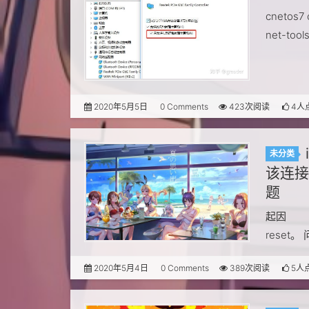
cnetos7
net-tool
2020年5月5日
0 Comments
423次阅读
4人
未分类
该连接
题
起因 程
rese
现，服务
2020年5月4日
0 Comments
389次阅读
5人