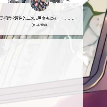
爱折腾软硬件的二次元军事宅叔叔。。。。。。
(ฅΦωΦ)ฅ