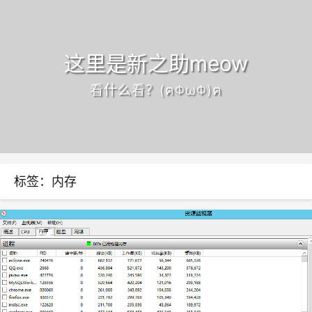
这里是新之助meow
看什么看？(ฅΦωΦ)ฅ
标签：内存